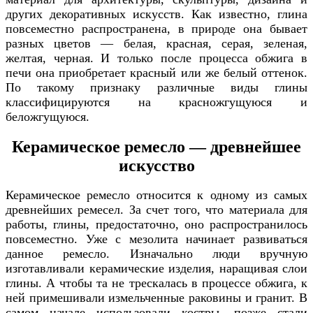
других декоративных искусств. Как известно, глина
повсеместно распространена, в природе она бывает
разных цветов — белая, красная, серая, зеленая,
желтая, черная. И только после процесса обжига в
печи она приобретает красный или же белый оттенок.
По такому признаку различные виды глины
классифицируются на красножгущуюся и
беложгущуюся.
Керамическое ремесло — древнейшее
искусство
Керамическое ремесло относится к одному из самых
древнейших ремесел. За счет того, что материала для
работы, глины, предостаточно, оно распространилось
повсеместно. Уже с мезолита начинает развиваться
данное ремесло. Изначально люди вручную
изготавливали керамические изделия, наращивая слои
глины. А чтобы та не трескалась в процессе обжига, к
ней примешивали измельченные раковины и гранит. В
самом начале использовали костры, позже стали