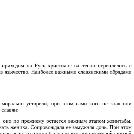
 приходом на Русь христианства тесно переплелось с
 в язычество. Наиболее важными славянскими обрядами
 морально устарели, при этом сами того не зная они
 славян:
я, оно по прежнему остается важным этапом женитьбы.
мать жениха. Сопровождала ее замужняя дочь. При этом
е согласие, то нужно было одарить их некоторой суммой