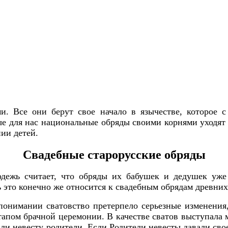
и. Все они берут свое начало в язычестве, которое с
ые для нас национальные обряды своими корнями уходят
ии детей.
Свадебные старорусские обряды
одежь считает, что обряды их бабушек и дедушек уже
 это конечно же относится к свадебным обрядам древних
 понимании сватовство претерпело серьезные изменени
апом брачной церемонии. В качестве сватов выступала 
ли невесту родители. Если Родители невесты давали сво