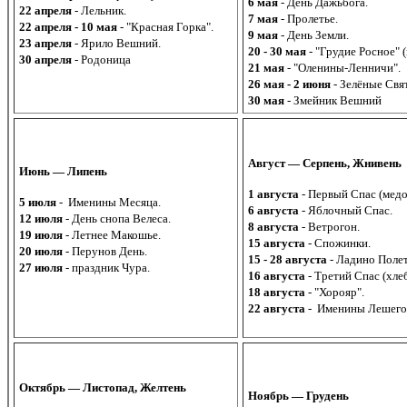
6 мая
- День Дажьбога.
22 апреля
- Лельник.
7 мая
- Пролетье.
22 апреля - 10 мая
- "Красная Горка".
9 мая
- День Земли.
23 апреля
- Ярило Вешний.
20 - 30 мая
- "Грудие Росное" (
30 апреля
- Родоница
21 мая
- "Оленины-Ленничи".
26 мая - 2 июня
- Зелёные Свя
30 мая
- Змейник Вешний
Август — Серпень, Жнивень
Июнь — Липень
1 августа
- Первый Спас (медо
5 июля
- Именины Месяца.
6 августа
- Яблочный Спас.
12 июля
- День снопа Велеса.
8 августа
- Ветрогон.
19 июля
- Летнее Макошье.
15 августа
- Спожинки.
20 июля
- Перунов День.
15 - 28 августа
- Ладино Полет
27 июля
- праздник Чура.
16 августа
- Третий Спас (хле
18 августа
- "Хорояр".
22 августа
- Именины Лешего
Октябрь — Листопад, Желтень
Ноябрь — Грудень