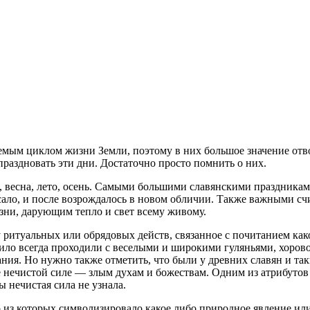
ваемым циклом жизни Земли, поэтому в них большое значение от
праздновать эти дни. Достаточно просто помнить о них.
а, весна, лето, осень. Самыми большими славянскими праздника
ало, и после возрождалось в новом обличии. Также важными счи
ни, дарующим тепло и свет всему живому.
 ритуальных или обрядовых действ, связанное с почитанием как
ило всегда проходили с веселыми и широкими гуляньями, хорово
ния. Но нужно также отметить, что были у древних славян и так
 нечистой силе — злым духам и божествам. Одним из атрибутов
 нечистая сила не узнала.
о из которых символизировало какое либо природное явление или