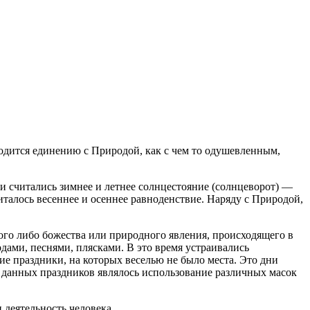
водится единению с Природой, как с чем то одушевленным,
ми считались зимнее и летнее солнцестояние (солнцеворот) —
талось весеннее и осеннее равноденствие. Наряду с Природой,
ого либо божества или природного явления, происходящего в
дами, песнями, плясками. В это время устраивались
ие праздники, на которых веселью не было места. Это дни
 данных праздников являлось использование различных масок
 деятельность человека.