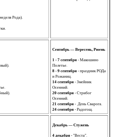
неделя Рода).
тки.
Сентябрь — Вересень, Рюень
1 - 7 сентября
- Макошино
вый).
Полетье.
8 - 9 сентября
- праздник РОДа
и Рожаниц.
14 сентября
- Змейник
ье.
Осенний.
бный).
20 сентября
- Стрибог
Осенний.
21 сентября
- День Сварога.
24 сентября
- Радогощ.
Декабрь — Стужень
4 декабря
- "Веста".