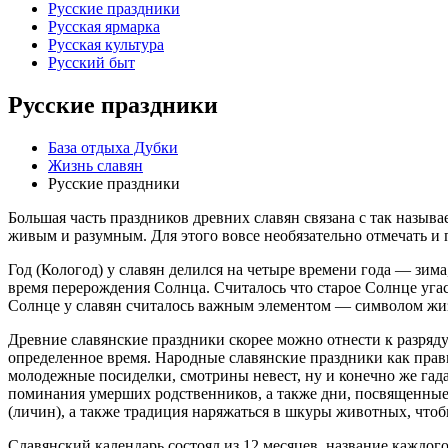
Русские праздники
Русская ярмарка
Русская культура
Русский быт
Русские праздники
База отдыха Дубки
Жизнь славян
Русские праздники
Большая часть праздников древних славян связана с так назы
живым и разумным. Для этого вовсе необязательно отмечать и 
Год (Кологод) у славян делился на четыре времени года — зим
время перерождения Солнца. Считалось что старое Солнце угас
Солнце у славян считалось важным элементом — символом жиз
Древние славянские праздники скорее можно отнести к разряду
определенное время. Народные славянские праздники как прав
молодежные посиделки, смотрины невест, ну и конечно же гада
поминания умерших родственников, а также дни, посвященные
(личин), а также традиция наряжаться в шкуры животных, чтобы
Славянский календарь состоял из 12 месяцев, название каждог