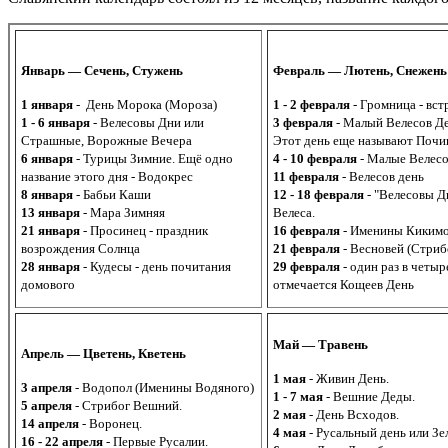
Январь — Сечень, Стужень
Февраль — Лютень, Снежень
1 января
- День Морока (Мороза)
1 - 2 февраля
- Громница - вст
1 - 6 января
- Велесовы Дни или
3 февраля
- Малый Велесов Де
Страшные, Ворожные Вечера
Этот день еще называют Почи
6 января
- Турицы Зимние. Ещё одно
4 - 10 февраля
- Малые Велесо
название этого дня - Водокрес
11 февраля
- Велесов день
8 января
- Бабьи Каши
12 - 18 февраля
- "Велесовы Д
13 января
- Мара Зимняя
Велеса.
21 января
- Просинец - праздник
16 февраля
- Именины Киким
возрождения Солнца
21 февраля
- Весновей (Стриб
28 января
- Кудесы - день почитания
29 февраля
- один раз в четыр
домового
отмечается Кощеев День
Май — Травень
Апрель — Цветень, Кветень
1 мая
- Живин День.
3 апреля
- Водопол (Именины Водяного)
1 - 7 мая
- Вешние Деды.
5 апреля
- Стрибог Вешний.
2 мая
- День Всходов.
14 апреля
- Воронец.
4 мая
- Русальный день или Зе
16 - 22 апреля
- Первые Русалии.