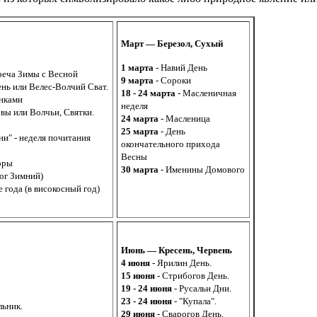
Март — Березол, Сухый
1 марта
- Навий День
реча Зимы с Весной
9 марта
- Сороки
нь или Велес-Волчий Сват.
18 - 24 марта
- Масленичная
нками
неделя
вы или Волчьи, Святки.
24 марта
- Масленица
25 марта
- День
ни" - неделя почитания
окончательного прихода
Весны
оры
30 марта
- Именины Домового
ог Зимний)
е года (в високосный год)
Июнь — Кресень, Червень
4 июня
- Ярилин День.
15 июня
- Стрибогов День.
19 - 24 июня
- Русальи Дни.
23 - 24 июня
- "Купала".
льник.
29 июня
- Сварогов День.