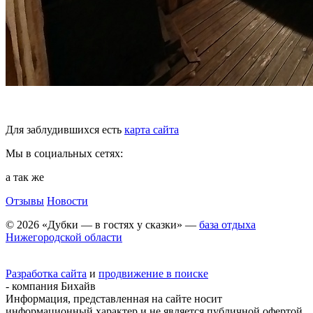
Для заблудившихся есть
карта сайта
Мы в социальных сетях:
а так же
Отзывы
Новости
© 2026 «Дубки — в гостях у сказки» —
база отдыха
Нижегородской области
Разработка сайта
и
продвижение в поиске
- компания Бихайв
Информация, представленная на сайте носит
информационный характер и не является публичной офертой.