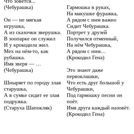
Что зовется...
(Чебурашка)
Гармошка в руках,
На макушке фуражка,
Он — не мягкая
А рядом с ним важно
игрушка,
Сидит Чебурашка.
А из сказочки зверушка.
Портрет у друзей
В зоопарке он служил
Получился отменный,
И у крокодила жил.
На нём Чебурашка,
Мех на нём-то, как
А рядом с ним…
рубашка.
(Крокодил Гена)
Имя зверя — …
(Чебурашка)
Это знают даже
первоклашки,
Шныряет по городу злая
Что есть друг большой у
старушка,
Чебурашки,
А в сумке сидит ее злая
Под гармошку песни он
подружка.
поёт.
(Старуха Шапокляк)
Имя друга каждый назовёт.
(Крокодил Гена)