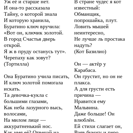
Уж её и старше нет.
В стране чудес я кот
И она-то рассказала
известный:
Тайну, о которой знала
Обманщик,
И которую хранила,
попрошайка, плут.
Буратино ключ вручила:
Ловить мышей
«Вот он, ключик золотой.
неинтересно,
В город Счастья дверь
Не лучше ль простака
открой.
надуть?
Я ж в пруду останусь тут».
(Кот Базилио)
Черепаху как зовут?
(Тортилла)
Он — актёр у
Карабаса.
Она Буратино учила писать,
Он грустит, но он не
И ключ золотой помогала
плакса.
искать.
А для грусти есть
Та девочка-кукла с
причина —
большими глазами,
Нравится ему
Как неба лазурного высь,
Мальвина.
волосами,
Даже больше! Он
На милом лице —
влюблён.
аккуратненький нос.
Ей стихи слагает он,
Как имя её? Отвечай на
Взяв бумагу и перо.