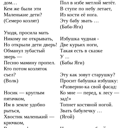
дом…
Пол в избе метлой метёт.
Кем же были эти
В ступе по небу летает,
Маленькие дети?
Из кости её нога.
(Семеро козлят)
Эту бабу звать …
(Баба-Яга)
Уходя, просила мать
Никому не открывать,
Избушка чудная -
Но открыли дети дверь!
Две курьих ноги,
Обманул зубастый
Такая есть в сказке
зверь —
У ...
Песню мамину пропел.
(Бабы Яги)
Кто потом козляток
съел?
Эту как зовут старушку?
(Волк)
Просит бабушка избушку:
«Разверни-ка свой фасад:
Носик — круглым
Ко мне — перед, к лесу —
пятачком,
зад!»
Им в земле удобно
Топнет костяной ногой.
рыться,
Звать бабулечку …
Хвостик маленький —
(Ягой)
крючком,