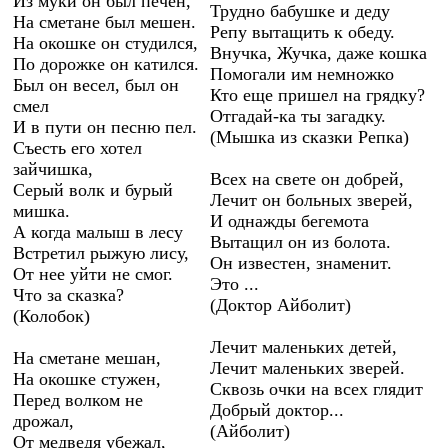
Из муки он был печен,
Трудно бабушке и деду
На сметане был мешен.
Репу вытащить к обеду.
На окошке он студился,
Внучка, Жучка, даже кошка
По дорожке он катился.
Помогали им немножко
Был он весел, был он
Кто еще пришел на грядку?
смел
Отгадай-ка ты загадку.
И в пути он песню пел.
(Мышка из сказки Репка)
Съесть его хотел
зайчишка,
Всех на свете он добрей,
Серый волк и бурый
Лечит он больных зверей,
мишка.
И однажды бегемота
А когда малыш в лесу
Вытащил он из болота.
Встретил рыжую лису,
Он известен, знаменит.
От нее уйти не смог.
Это ...
Что за сказка?
(Доктор Айболит)
(Колобок)
Лечит маленьких детей,
На сметане мешан,
Лечит маленьких зверей.
На окошке стужен,
Сквозь очки на всех глядит
Перед волком не
Добрый доктор...
дрожал,
(Айболит)
От медведя убежал,