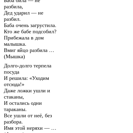
Баба била — не
разбила,
Дед ударил — не
разбил.
Баба очень загрустила.
Кто же бабе подсобил?
Прибежала в дом
малышка.
Вмиг яйцо разбила …
(Мышка)
Долго-долго терпела
посуда
И решила: «Уходим
отсюда!»
Даже ложки ушли и
стаканы,
И остались одни
тараканы.
Все ушли от неё, без
разбора.
Имя этой неряхи — …