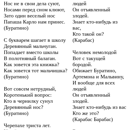
Нос не в свои дела суют,
людей
Носами перед сном клюют,
Он отъявленный
Зато один веселый нос
злодей.
Папаша Карло нам принес.
Знает кто-нибудь из
(Буратино)
вас,
Кто такой он?
С букварем шагает в школу
(Карабас)
Деревянный мальчуган.
Попадает вместо школы
Человек немолодой
В полотняный балаган.
Вот с такущей
Как зовется эта книжка?
бородой.
Как зовется тот мальчишка?
Обижает Буратино,
(Буратино)
Артемона и Мальвину,
И вообще для всех
Вот совсем нетрудный,
людей
Коротенький вопрос:
Он отъявленный
Кто в чернилку сунул
злодей.
Деревянный нос?
Знает кто-нибудь из вас
(Буратино)
Кто же это?
(Карабас Барабас)
Черепахе триста лет.