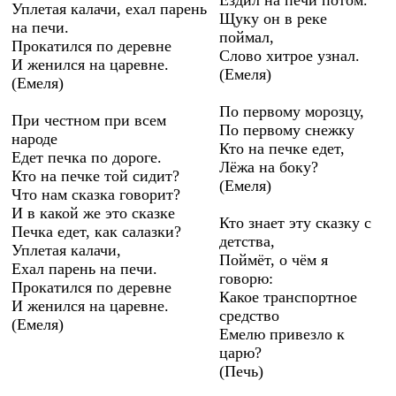
Уплетая калачи, ехал парень
Щуку он в реке
на печи.
поймал,
Прокатился по деревне
Слово хитрое узнал.
И женился на царевне.
(Емеля)
(Емеля)
По первому морозцу,
При честном при всем
По первому снежку
народе
Кто на печке едет,
Едет печка по дороге.
Лёжа на боку?
Кто на печке той сидит?
(Емеля)
Что нам сказка говорит?
И в какой же это сказке
Кто знает эту сказку с
Печка едет, как салазки?
детства,
Уплетая калачи,
Поймёт, о чём я
Ехал парень на печи.
говорю:
Прокатился по деревне
Какое транспортное
И женился на царевне.
средство
(Емеля)
Емелю привезло к
царю?
(Печь)