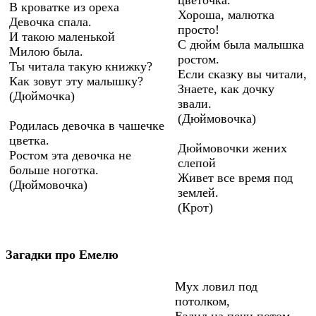
цветочка.
В кроватке из ореха
Хороша, малютка
Девочка спала.
просто!
И такою маленькой
С дюйм была малышка
Милою была.
ростом.
Ты читала такую книжку?
Если сказку вы читали,
Как зовут эту малышку?
Знаете, как дочку
(Дюймочка)
звали.
(Дюймовочка)
Родилась девочка в чашечке
цветка.
Дюймовочки жених
Ростом эта девочка не
слепой
больше ноготка.
Живет все время под
(Дюймовочка)
землей.
(Крот)
Загадки про Емелю
Мух ловил под
потолком,
Ездил на печи потом.