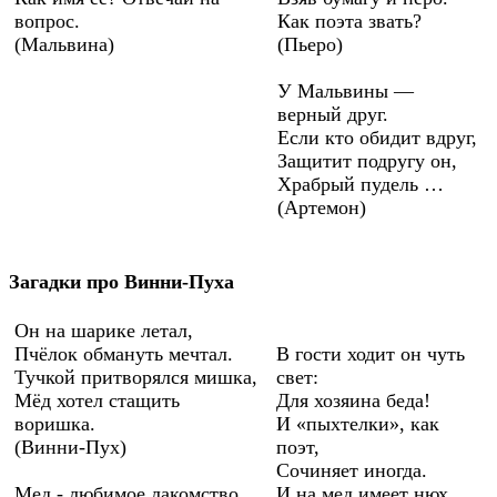
вопрос.
Как поэта звать?
(Мальвина)
(Пьеро)
У Мальвины —
верный друг.
Если кто обидит вдруг,
Защитит подругу он,
Храбрый пудель …
(Артемон)
Загадки про Винни-Пуха
Он на шарике летал,
Пчёлок обмануть мечтал.
В гости ходит он чуть
Тучкой притворялся мишка,
свет:
Мёд хотел стащить
Для хозяина беда!
воришка.
И «пыхтелки», как
(Винни-Пух)
поэт,
Сочиняет иногда.
Мед - любимое лакомство
И на мед имеет нюх,