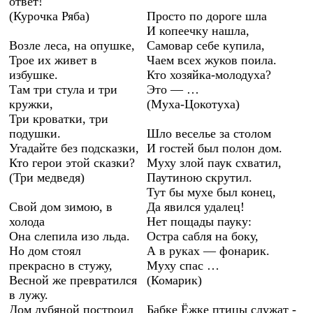
ответ!
(Курочка Ряба)
Просто по дороге шла
И копеечку нашла,
Возле леса, на опушке,
Самовар себе купила,
Трое их живет в
Чаем всех жуков поила.
избушке.
Кто хозяйка-молодуха?
Там три стула и три
Это — …
кружки,
(Муха-Цокотуха)
Три кроватки, три
подушки.
Шло веселье за столом
Угадайте без подсказки,
И гостей был полон дом.
Кто герои этой сказки?
Муху злой паук схватил,
(Три медведя)
Паутиною скрутил.
Тут бы мухе был конец,
Свой дом зимою, в
Да явился удалец!
холода
Нет пощады пауку:
Она слепила изо льда.
Остра сабля на боку,
Но дом стоял
А в руках — фонарик.
прекрасно в стужу,
Муху спас …
Весной же превратился
(Комарик)
в лужу.
Дом лубяной построил
Бабке Ёжке птицы служат -