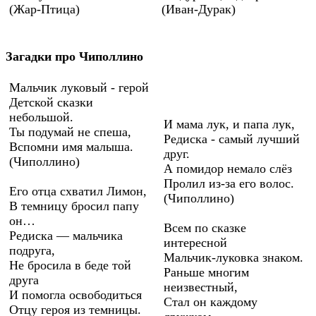
(Жар-Птица)
(Иван-Дурак)
Загадки про Чиполлино
Мальчик луковый - герой
Детской сказки
небольшой.
И мама лук, и папа лук,
Ты подумай не спеша,
Редиска - самый лучший
Вспомни имя малыша.
друг.
(Чиполлино)
А помидор немало слёз
Пролил из-за его волос.
Его отца схватил Лимон,
(Чиполлино)
В темницу бросил папу
он…
Всем по сказке
Редиска — мальчика
интересной
подруга,
Мальчик-луковка знаком.
Не бросила в беде той
Раньше многим
друга
неизвестный,
И помогла освободиться
Стал он каждому
Отцу героя из темницы.