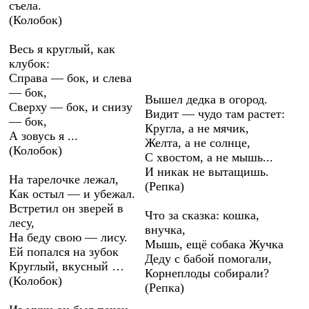
съела.
(Колобок)
Весь я круглый, как
клубок:
Справа — бок, и слева
— бок,
Вышел дедка в огород.
Сверху — бок, и снизу
Видит — чудо там растет:
— бок,
Кругла, а не мячик,
А зовусь я ...
Желта, а не солнце,
(Колобок)
С хвостом, а не мышь...
И никак не вытащишь.
На тарелочке лежал,
(Репка)
Как остыл — и убежал.
Встретил он зверей в
Что за сказка: кошка,
лесу,
внучка,
На беду свою — лису.
Мышь, ещё собака Жучка
Ей попался на зубок
Деду с бабой помогали,
Круглый, вкусный …
Корнеплоды собирали?
(Колобок)
(Репка)