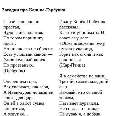
Загадки про Конька-Горбунка
Скачет лошадь не
Ивану Конёк-Горбунок
простая,
рассказал,
Чудо грива золотая.
Как птицу поймать. И
По горам парнишку
совет ему дал:
носит,
«Обжечь можешь руку,
Но никак его не сбросит.
нужна рукавица,
Есть у лошади сынок —
Горит как огонь и как
Удивительный конек
солнце …»
По прозванью...
(Жар-Птица)
(Горбунок)
Я в семействе не один,
Оперением горя,
Третий, самый младший
Вся сверкает, как заря,
сын.
А Иван-дурак ночами ее
Каждый, кто со мной
ловит для царя.
знаком,
Он ей в хвост сумел
Называет дурачком.
вцепиться,
Не согласен я никак —
А зовут ее...
Не дурак я, а добряк.