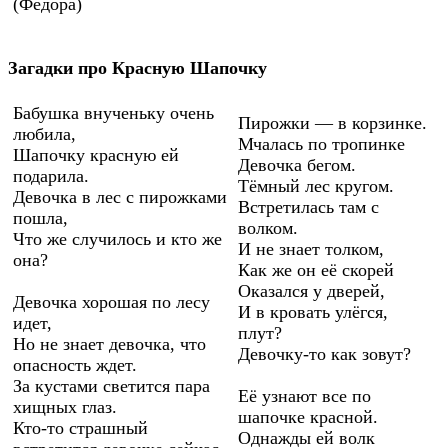
(Федора)
Загадки про Красную Шапочку
Бабушка внученьку очень
Пирожки — в корзинке.
любила,
Мчалась по тропинке
Шапочку красную ей
Девочка бегом.
подарила.
Тёмный лес кругом.
Девочка в лес с пирожками
Встретилась там с
пошла,
волком.
Что же случилось и кто же
И не знает толком,
она?
Как же он её скорей
Оказался у дверей,
Девочка хорошая по лесу
И в кровать улёгся,
идет,
плут?
Но не знает девочка, что
Девочку-то как зовут?
опасность ждет.
За кустами светится пара
Её узнают все по
хищных глаз.
шапочке красной.
Кто-то страшный
Однажды ей волк