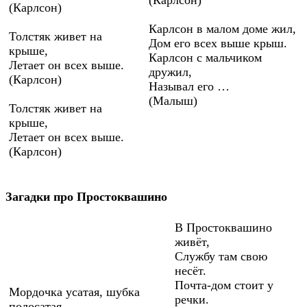
(Карлсон)
Карлсон в малом доме жил,
Толстяк живет на
Дом его всех выше крыш.
крыше,
Карлсон с мальчиком
Летает он всех выше.
дружил,
(Карлсон)
Называл его …
(Малыш)
Толстяк живет на
крыше,
Летает он всех выше.
(Карлсон)
Загадки про Простоквашино
В Простоквашино
живёт,
Службу там свою
несёт.
Почта-дом стоит у
Мордочка усатая, шубка
речки.
полосатая,