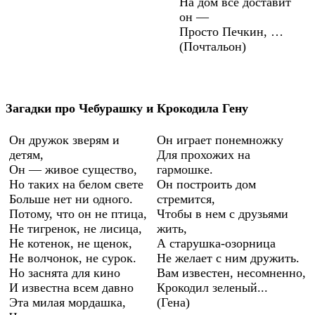
На дом всё доставит
он —
Просто Печкин, …
(Почтальон)
Загадки про Чебурашку и Крокодила Гену
Он дружок зверям и
Он играет понемножку
детям,
Для прохожих на
Он — живое существо,
гармошке.
Но таких на белом свете
Он построить дом
Больше нет ни одного.
стремится,
Потому, что он не птица,
Чтобы в нем с друзьями
Не тигренок, не лисица,
жить,
Не котенок, не щенок,
А старушка-озорница
Не волчонок, не сурок.
Не желает с ним дружить.
Но заснята для кино
Вам известен, несомненно,
И известна всем давно
Крокодил зеленый...
Эта милая мордашка,
(Гена)