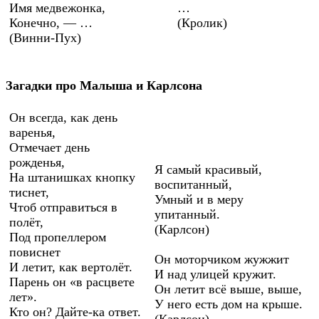
Имя медвежонка,
…
Конечно, — …
(Кролик)
(Винни-Пух)
Загадки про Малыша и Карлсона
Он всегда, как день
варенья,
Отмечает день
рожденья,
Я самый красивый,
На штанишках кнопку
воспитанный,
тиснет,
Умный и в меру
Чтоб отправиться в
упитанный.
полёт,
(Карлсон)
Под пропеллером
повиснет
Он моторчиком жужжит
И летит, как вертолёт.
И над улицей кружит.
Парень он «в расцвете
Он летит всё выше, выше,
лет».
У него есть дом на крыше.
Кто он? Дайте-ка ответ.
(Карлсон)