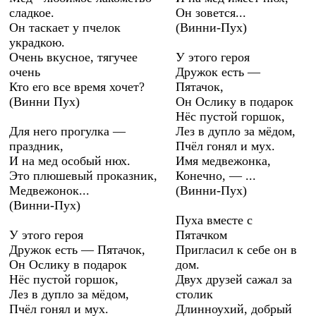
сладкое.
Он зовется...
Он таскает у пчелок
(Винни-Пух)
украдкою.
Очень вкусное, тягучее
У этого героя
очень
Дружок есть —
Кто его все время хочет?
Пятачок,
(Винни Пух)
Он Ослику в подарок
Нёс пустой горшок,
Для него прогулка —
Лез в дупло за мёдом,
праздник,
Пчёл гонял и мух.
И на мед особый нюх.
Имя медвежонка,
Это плюшевый проказник,
Конечно, — ...
Медвежонок...
(Винни-Пух)
(Винни-Пух)
Пуха вместе с
У этого героя
Пятачком
Дружок есть — Пятачок,
Пригласил к себе он в
Он Ослику в подарок
дом.
Нёс пустой горшок,
Двух друзей сажал за
Лез в дупло за мёдом,
столик
Пчёл гонял и мух.
Длинноухий, добрый