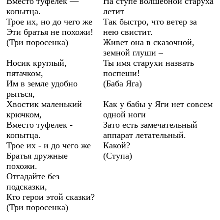
Вместо туфелек —
На ступе волшебной старуха
копытца.
летит
Трое их, но до чего же
Так быстро, что ветер за
Эти братья не похожи!
нею свистит.
(Три поросенка)
Живет она в сказочной,
земной глуши –
Носик круглый,
Ты имя старухи назвать
пятачком,
поспеши!
Им в земле удобно
(Баба Яга)
рыться,
Хвостик маленький
Как у бабы у Яги нет совсем
крючком,
одной ноги
Вместо туфелек -
Зато есть замечательный
копытца.
аппарат летательный.
Трое их - и до чего же
Какой?
Братья дружные
(Ступа)
похожи.
Отгадайте без
подсказки,
Кто герои этой сказки?
(Три поросенка)