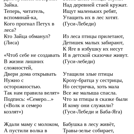
Зайка.
Над деревней стаей кружат.
Теперь, читатель,
Ищут маленьких ребят,
вспоминай-ка,
Утащить их в лес хотят.
Кого прогнал Петух в
(Гуси-Лебеди)
леса?
Кто Зайца обманул?
Из леса птицы прилетают,
(Лиса)
Детишек малых забирают,
К Яге в избушку их несут
«Чтоб себе не создавать
И в детской сказочке живут.
В жизни лишних
(Гуси-лебеди)
сложностей,
Двери дома открывать
Утащили злые птицы
Нужно с
Кроху-братца у сестрицы,
осторожностью.
Но сестричка, хоть мала
Так нам правила велят»
Все же малыша спасла.
Подпись: «Семеро...»
Что за птицы в сказке были
(«Волк и семеро
И кому они служили?
козлят»)
(Гуси-Лебеди и Баба-Яга)
Ждали маму с молоком,
Бабушка в лесу живёт,
А пустили волка в
Травы-зелье собирает,