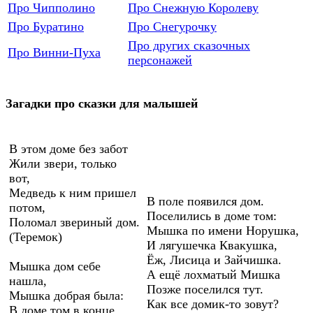
Про Чипполино
Про Снежную Королеву
Про Буратино
Про Снегурочку
Про других сказочных
Про Винни-Пуха
персонажей
Загадки про сказки для малышей
В этом доме без забот
Жили звери, только
вот,
Медведь к ним пришел
В поле появился дом.
потом,
Поселились в доме том:
Поломал звериный дом.
Мышка по имени Норушка,
(Теремок)
И лягушечка Квакушка,
Ёж, Лисица и Зайчишка.
Мышка дом себе
А ещё лохматый Мишка
нашла,
Позже поселился тут.
Мышка добрая была:
Как все домик-то зовут?
В доме том в конце