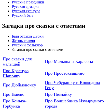
Русские праздники
Русская ярмарка
Русская культура
Русский быт
Загадки про сказки с ответами
База отдыха Дубки
Жизнь славян
Русский фольклор
Загадки про сказки с ответами
Про сказки для
Про Малыша и Карлсона
малышей
Про Красную
Про Простоквашино
Шапочку
Про Чебурашку и Крокодила
Про Дюймовочку
Гену
Про Емелю
Про Незнайку
Про Конька-
Про Волшебника Изумрудного
Горбунка
города