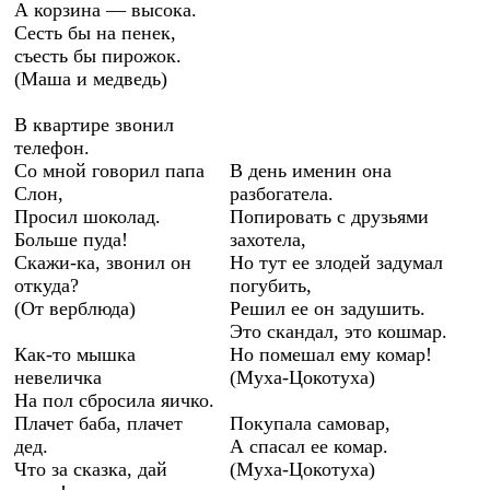
А корзина — высока.
Сесть бы на пенек,
съесть бы пирожок.
(Маша и медведь)
В квартире звонил
телефон.
Со мной говорил папа
В день именин она
Слон,
разбогатела.
Просил шоколад.
Попировать с друзьями
Больше пуда!
захотела,
Скажи-ка, звонил он
Но тут ее злодей задумал
откуда?
погубить,
(От верблюда)
Решил ее он задушить.
Это скандал, это кошмар.
Как-то мышка
Но помешал ему комар!
невеличка
(Муха-Цокотуха)
На пол сбросила яичко.
Плачет баба, плачет
Покупала самовар,
дед.
А спасал ее комар.
Что за сказка, дай
(Муха-Цокотуха)