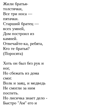
Жили братья-
толстячки,
Все три носа —
пятачки.
Старший братец —
всех умней,
Дом построил из
камней.
Отвечайте-ка, ребята,
Кто те братья?
(Поросята)
Хоть он был без рук и
ног,
Но сбежать из дома
смог.
Волк и заяц, и медведь
Не смогли за ним
поспеть.
Но лисичка знает дело -
Быстро "Ам" его и