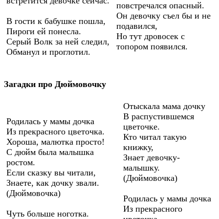
встретится девочке сейчас.
повстречался опасный.
Он девочку съел бы и не
В гости к бабушке пошла,
подавился,
Пироги ей понесла.
Но тут дровосек с
Серый Волк за ней следил,
топором появился.
Обманул и проглотил.
Загадки про Дюймовочку
Отыскала мама дочку
В распустившемся
Родилась у мамы дочка
цветочке.
Из прекрасного цветочка.
Кто читал такую
Хороша, малютка просто!
книжку,
С дюйм была малышка
Знает девочку-
ростом.
малышку.
Если сказку вы читали,
(Дюймовочка)
Знаете, как дочку звали.
(Дюймовочка)
Родилась у мамы дочка
Из прекрасного
Чуть больше ноготка.