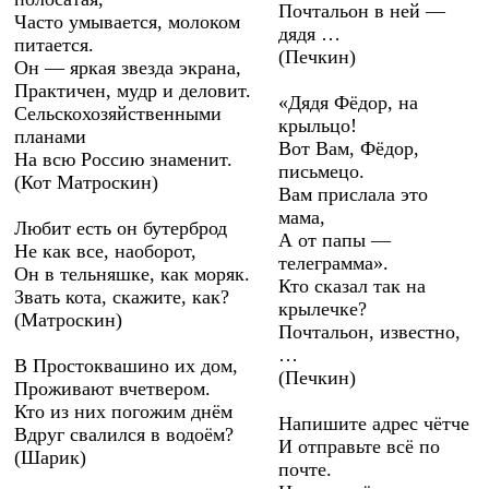
Почтальон в ней —
Часто умывается, молоком
дядя …
питается.
(Печкин)
Он — яркая звезда экрана,
Практичен, мудр и деловит.
«Дядя Фёдор, на
Сельскохозяйственными
крыльцо!
планами
Вот Вам, Фёдор,
На всю Россию знаменит.
письмецо.
(Кот Матроскин)
Вам прислала это
мама,
Любит есть он бутерброд
А от папы —
Не как все, наоборот,
телеграмма».
Он в тельняшке, как моряк.
Кто сказал так на
Звать кота, скажите, как?
крылечке?
(Матроскин)
Почтальон, известно,
…
В Простоквашино их дом,
(Печкин)
Проживают вчетвером.
Кто из них погожим днём
Напишите адрес чётче
Вдруг свалился в водоём?
И отправьте всё по
(Шарик)
почте.