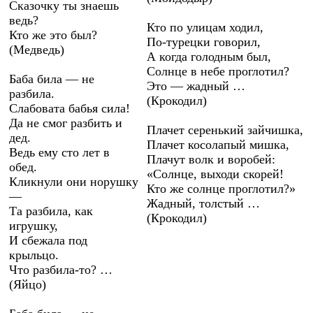
Сказочку ты знаешь
ведь?
Кто по улицам ходил,
Кто же это был?
По-турецки говорил,
(Медведь)
А когда голодным был,
Солнце в небе проглотил?
Баба била — не
Это — жадный …
разбила.
(Крокодил)
Слабовата бабья сила!
Да не смог разбить и
Плачет серенький зайчишка,
дед.
Плачет косолапый мишка,
Ведь ему сто лет в
Плачут волк и воробей:
обед.
«Солнце, выходи скорей!
Кликнули они норушку
Кто же солнце проглотил?»
—
Жадный, толстый …
Та разбила, как
(Крокодил)
игрушку,
И сбежала под
крыльцо.
Что разбила-то? …
(Яйцо)