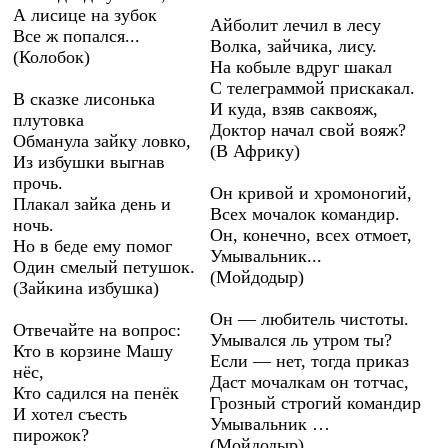
А лисице на зубок
Айболит лечил в лесу
Все ж попался...
Волка, зайчика, лису.
(Колобок)
На кобыле вдруг шакал
С телеграммой прискакал.
В сказке лисонька
И куда, взяв саквояж,
плутовка
Доктор начал свой вояж?
Обманула зайку ловко,
(В Африку)
Из избушки выгнав
прочь.
Он кривой и хромоногий,
Плакал зайка день и
Всех мочалок командир.
ночь.
Он, конечно, всех отмоет,
Но в беде ему помог
Умывальник...
Один смелый петушок.
(Мойдодыр)
(Зайкина избушка)
Он — любитель чистоты.
Отвечайте на вопрос:
Умывался ль утром ты?
Кто в корзине Машу
Если — нет, тогда приказ
нёс,
Даст мочалкам он тотчас,
Кто садился на пенёк
Грозный строгий командир
И хотел съесть
Умывальник …
пирожок?
(Мойдодыр)