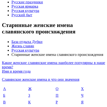
Русские праздники
Русская ярмарка
Русская культура
Русский быт
Старинные женские имена
славянского происхождения
База отдыха Дубки
Жизнь славян
Русская культура
Старинные женские имена славянского происхождения
Какие женские славянские имена наиболее популярны в наше
время?
Имя и время года
Славянские женские имена и что они значения
А
Ж
О
Х
Б
З
П
Ч
В
К
Р
Я