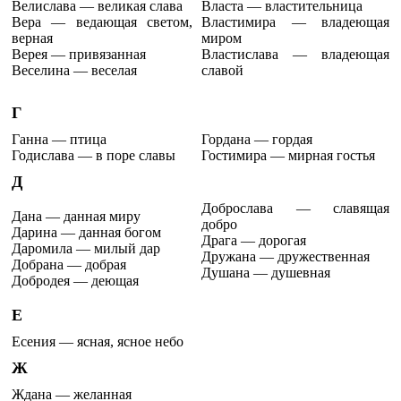
Велислава — великая слава
Власта — властительница
Вера — ведающая светом,
Властимира — владеющая
верная
миром
Верея — привязанная
Властислава — владеющая
Веселина — веселая
славой
Г
Ганна — птица
Гордана — гордая
Годислава — в поре славы
Гостимира — мирная гостья
Д
Доброслава — славящая
Дана — данная миру
добро
Дарина — данная богом
Драга — дорогая
Даромила — милый дар
Дружана — дружественная
Добрана — добрая
Душана — душевная
Добродея — деющая
Е
Есения — ясная, ясное небо
Ж
Ждана — желанная