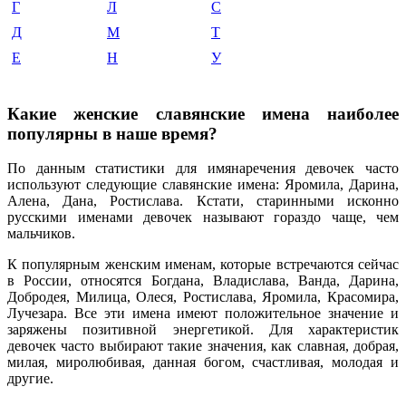
Г
Л
С
Д
М
Т
Е
Н
У
Какие женские славянские имена наиболее
популярны в наше время?
По данным статистики для имянаречения девочек часто
используют следующие славянские имена: Яромила, Дарина,
Алена, Дана, Ростислава. Кстати, старинными исконно
русскими именами девочек называют гораздо чаще, чем
мальчиков.
К популярным женским именам, которые встречаются сейчас
в России, относятся Богдана, Владислава, Ванда, Дарина,
Добродея, Милица, Олеся, Ростислава, Яромила, Красомира,
Лучезара. Все эти имена имеют положительное значение и
заряжены позитивной энергетикой. Для характеристик
девочек часто выбирают такие значения, как славная, добрая,
милая, миролюбивая, данная богом, счастливая, молодая и
другие.