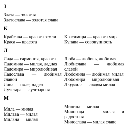
З
Злата — золотая
Златослава — золотая слава
К
Крайсава — красота земли
Красимира — красота мира
Краса — красота
Купава — совокупность
Л
Лада — гармония, красота
Люба — любовь, любимая
Ладомила — милая, ладная
Любислава — любимая
Ладомира — миролюбивая
славой
Ладослава — любимая
Любомила — любимая, милая
славой
Любомира — миролюбивая
Лана — поле, надел
Людмила — людям милая
Лучезара — лучезарная
М
Милица — милая
Мила — милая
Милорада — милая и
Милава — милая
радостная
Милана — милая
Милослава — милая славе