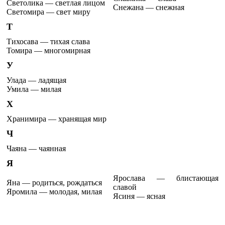
Светолика — светлая лицом
Снежана — снежная
Светомира — свет миру
Т
Тихосава — тихая слава
Томира — многомирная
У
Улада — ладящая
Умила — милая
Х
Хранимира — хранящая мир
Ч
Чаяна — чаянная
Я
Ярослава — блистающая
Яна — родиться, рождаться
славой
Яромила — молодая, милая
Ясиня — ясная