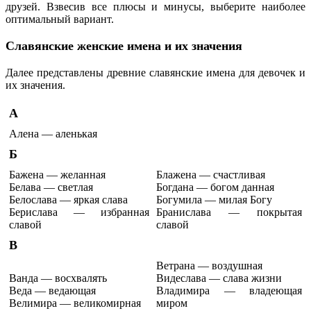
друзей. Взвесив все плюсы и минусы, выберите наиболее
оптимальный вариант.
Славянские женские имена и их значения
Далее представлены древние славянские имена для девочек и
их значения.
А
Алена — аленькая
Б
Бажена — желанная
Блажена — счастливая
Белава — светлая
Богдана — богом данная
Белослава — яркая слава
Богумила — милая Богу
Берислава — избранная
Бранислава — покрытая
славой
славой
В
Ветрана — воздушная
Ванда — восхвалять
Видеслава — слава жизни
Веда — ведающая
Владимира — владеющая
Велимира — великомирная
миром