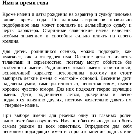
Имя и время года
Кроме имени и даты рождения на характер и судьбу человека
влияет время года. По данным астрологов правильно
подобранное имя может повлиять на дальнейшую судьбу и
черты характера. Старинные славянские имена наделены
особым значением и способны сильно влиять на своего
хозяина.
Для детей, родившихся осенью, можно подобрать, как
«мягкое», так и «твердое» имя. Осенние дети отличаются
талантами и серьезностью, поэтому могут обойтись без
особенного имени. Родившиеся зимой имеют эгоистичный,
вспыльчивый характер, нетерпеливы, поэтому им стоит
выбирать легкие имена с «мягкой» основой. Весенние дети
наделены умом, самокритичностью, непостоянством, имеют
хорошее чувство юмора. Для них подходят твердо звучащие
имена. Дети, родившиеся летом, доверчивы и легко
поддаются влиянию других, поэтому желательно давать им
«твердые» имена.
При выборе имени для ребенка одну из главных ролей
выполняет благозвучность. Имя не обязательно должно быть
самым редким из всех известных. Определите для себя
несколько подходящих имен и спросите мнение родных или