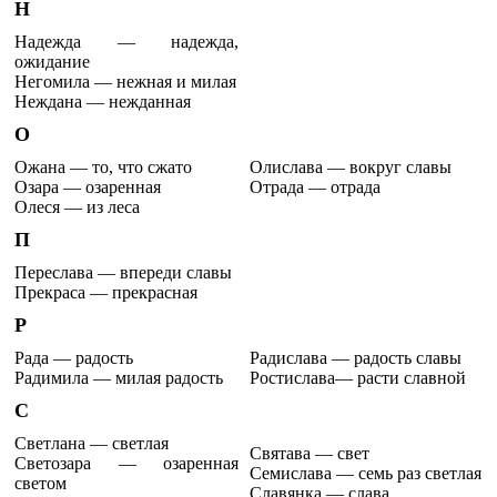
Н
Надежда — надежда,
ожидание
Негомила — нежная и милая
Неждана — нежданная
О
Ожана — то, что сжато
Олислава — вокруг славы
Озара — озаренная
Отрада — отрада
Олеся — из леса
П
Переслава — впереди славы
Прекраса — прекрасная
Р
Рада — радость
Радислава — радость славы
Радимила — милая радость
Ростислава— расти славной
С
Светлана — светлая
Святава — свет
Светозара — озаренная
Семислава — семь раз светлая
светом
Славянка — слава