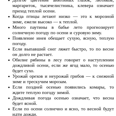
маргариток, тысячелистника, клевера означает
приход теплой осени.
Когда птицы летают низко — это к морозной
зиме, ежели высоко — к теплой.
Много паутины в бабье лето прогнозирует
солнечную погоду по осени и суровую зиму.
Появление инея обещает сухую, ясную, теплую
погоду.
Если выпавший снег ляжет быстро, то по весне
он долго не растает.
Обилие рябины в лесу говорит о наступлении
дождливой осени, если же ягод мало, то осенью
будет сухо.
Урожай орехов и неурожай грибов — к снежной
зиме и трескучим морозам.
Если поздней осенью появились комары, то
ждите теплую погоду зимой.
Дождливая погода осенью означает, что весна
будет ясной.
Если по осени солнечно и ясно, то весной будут
идти дожди.