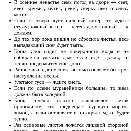
В осеннее ненастье семь погод на дворе — сеет,
веет, кружит, мутит, ревет, сверху льет и снизу
метет.
Если с севера дует сильный ветер, то ждите
стужу; южный ветер — к теплу, восточный — к
дождям.
До тех пор пока вишня не сбросила листья, весь
выпадающий снег будет таять.
Когда утка сидит на поверхности воды и не
собирается улетать даже если идет дождь, то
тепло продержится еще долго.
Раннее выпадание снега осенью означает быстрое
наступление весны.
Улетают гуси — ждите снега.
Если по осени муравейники большие, то зима
должна быть холодной.
Когда пчелы плотно заделывают леток
прополисом, это предвещает суровую морозы
зимой, а если оставляют его открытым, то будет
тепло.
Раз осиновые листья ложатся лицевой стороной
вверх, то ожидается суровая зима, а если