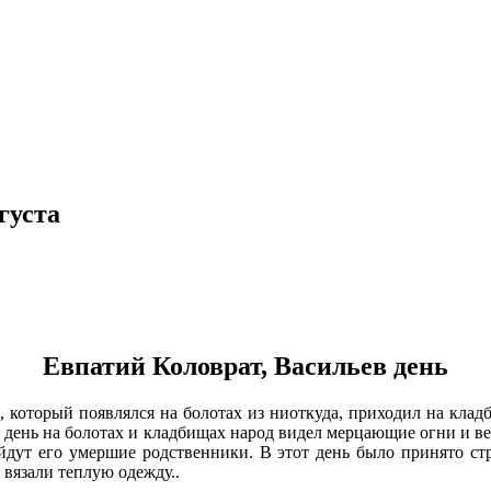
густа
Евпатий Коловрат, Васильев день
, который появлялся на болотах из ниоткуда, приходил на кла
т день на болотах и кладбищах народ видел мерцающие огни и в
рийдут его умершие родственники. В этот день было принято с
 вязали теплую одежду..