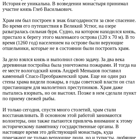
История ее уникальна. В возведении монастыря принимал
участие князь Глеб Василькович.
Храм им был построен в знак благодарности за свое спасение.
Во время его путешествия в Великий Устюг, на озере
разыгралась сильная буря. Судно, на котором находился князь,
пристало к берегу этого маленького острова (120 х 70 м). В то
время (1260 год) населением на острове были верующие
отшельники, которые не в состоянии были построить храм.
За дело взялся князь и выполнил свою задачу. За два века
деревянная постройка была уничтожена пожарами. И тогда на
ее месте вологодский князь Андрей Меньшов поставил
каменный Спасо-Преображенский храм. Еще ни один раз
стены храма видели пожары, в годы советской власти он стал
пристанищем для малолетних преступников. Храм даже
пытались взорвать, но он выстоял. Позже в нем сделали пункт
по приему свежей рыбы.
И только сегодня, спустя много столетий, храм стали
восстанавливать. В основном этой работой занимаются
волонтеры, они также пытаются привлечь внимание к этому
историческому памятнику государственные органы. В
настоящее время это действующий монастырь, куда
приезжают не только верующие люди, но и туристы, любящие