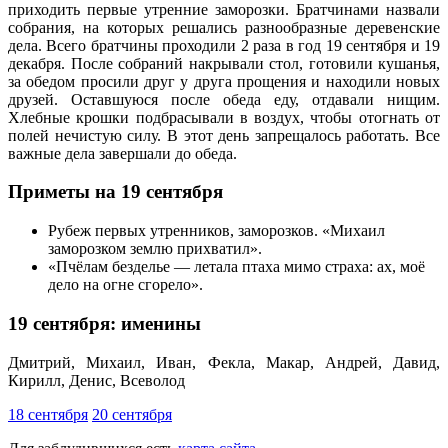
приходить первые утренние заморозки. Братчинами назвали
собрания, на которых решались разнообразные деревенские
дела. Всего братчины проходили 2 раза в год 19 сентября и 19
декабря. После собраний накрывали стол, готовили кушанья,
за обедом просили друг у друга прощения и находили новых
друзей. Оставшуюся после обеда еду, отдавали нищим.
Хлебные крошки подбрасывали в воздух, чтобы отогнать от
полей нечистую силу. В этот день запрещалось работать. Все
важные дела завершали до обеда.
Приметы на 19 сентября
Рубеж первых утренников, заморозков. «Михаил
заморозком землю прихватил».
«Пчёлам безделье — летала птаха мимо страха: ах, моё
дело на огне сгорело».
19 сентября: именины
Дмитрий, Михаил, Иван, Фекла, Макар, Андрей, Давид,
Кирилл, Денис, Всеволод
18 сентября
20 сентября