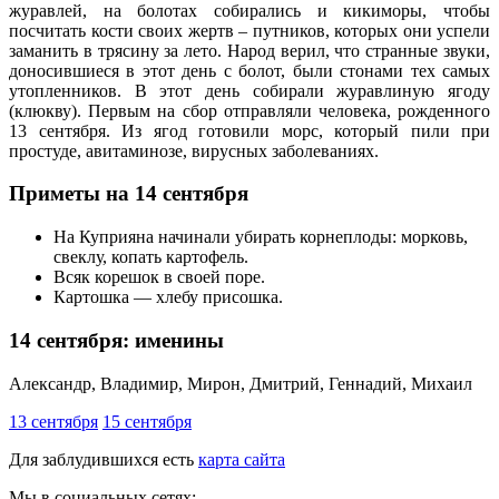
журавлей, на болотах собирались и кикиморы, чтобы
посчитать кости своих жертв – путников, которых они успели
заманить в трясину за лето. Народ верил, что странные звуки,
доносившиеся в этот день с болот, были стонами тех самых
утопленников. В этот день собирали журавлиную ягоду
(клюкву). Первым на сбор отправляли человека, рожденного
13 сентября. Из ягод готовили морс, который пили при
простуде, авитаминозе, вирусных заболеваниях.
Приметы на 14 сентября
На Куприяна начинали убирать корнеплоды: морковь,
свеклу, копать картофель.
Всяк корешок в своей поре.
Картошка — хлебу присошка.
14 сентября: именины
Александр, Владимир, Мирон, Дмитрий, Геннадий, Михаил
13 сентября
15 сентября
Для заблудившихся есть
карта сайта
Мы в социальных сетях: